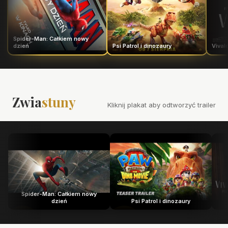
Spider-Man: Całkiem nowy
dzień
Psi Patrol i dinozaury
Vivald
Zwia
stuny
Kliknij plakat aby odtworzyć trailer
Spider-Man: Całkiem nowy
dzień
Psi Patrol i dinozaury