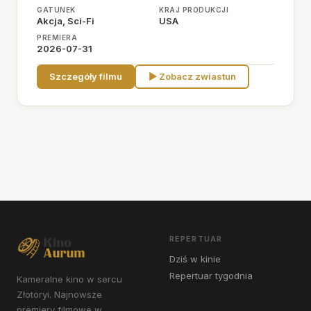
GATUNEK
KRAJ PRODUKCJI
Akcja, Sci-Fi
USA
PREMIERA
2026-07-31
Szczegóły filmu
▶ Zobacz zwiastun
REPERTUAR
Dziś w kinie
Repertuar tygodnia
Kameralne kino w sercu
Złotoryi. Najnowsze
premiery filmowe w