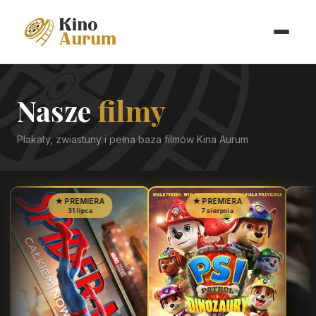
Nasze
filmy
Plakaty, zwiastuny i pełna baza filmów Kina Aurum
★ PREMIERA
★ PREMIERA
31 lipca
7 sierpnia