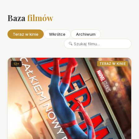
Baza
filmów
Teraz w kinie
Wkrótce
Archiwum
12+
TERAZ W KINIE