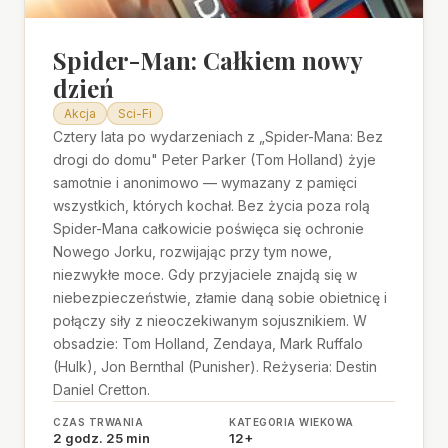
Spider-Man: Całkiem nowy
dzień
Akcja
Sci-Fi
Cztery lata po wydarzeniach z „Spider-Mana: Bez
drogi do domu" Peter Parker (Tom Holland) żyje
samotnie i anonimowo — wymazany z pamięci
wszystkich, których kochał. Bez życia poza rolą
Spider-Mana całkowicie poświęca się ochronie
Nowego Jorku, rozwijając przy tym nowe,
niezwykłe moce. Gdy przyjaciele znajdą się w
niebezpieczeństwie, złamie daną sobie obietnicę i
połączy siły z nieoczekiwanym sojusznikiem. W
obsadzie: Tom Holland, Zendaya, Mark Ruffalo
(Hulk), Jon Bernthal (Punisher). Reżyseria: Destin
Daniel Cretton.
CZAS TRWANIA
KATEGORIA WIEKOWA
2 godz. 25 min
12+